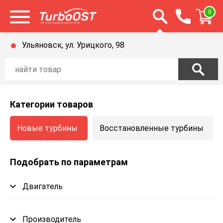
Открыть строку п
0
Открыть меню
Ульяновск, ул. Урицкого, 98
Категории товаров
Новые турбины
Восстановленные турбины
Подобрать по параметрам
Двигатель
Производитель