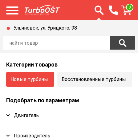
Открыть строку п
0
Открыть меню
Ульяновск, ул. Урицкого, 98
Категории товаров
Новые турбины
Восстановленные турбины
Подобрать по параметрам
Двигатель
Производитель