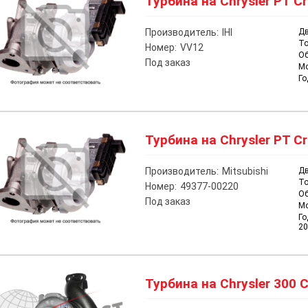
Турбина на Chrysler PT Cr
Производитель:
IHI
Дв
То
Номер:
VV12
О
Под заказ
М
Го
Турбина на Chrysler PT Cr
Производитель:
Mitsubishi
Дв
То
Номер:
49377-00220
О
Под заказ
М
Го
20
Турбина на Chrysler 300 C