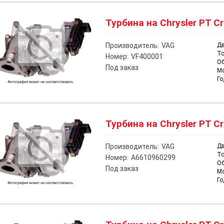
Турбина на Chrysler PT Cr
Производитель:
VAG
Дв
То
Номер:
VF400001
О
Под заказ
М
Го
Турбина на Chrysler PT Cr
Производитель:
VAG
Дв
То
Номер:
A6610960299
О
Под заказ
М
Го