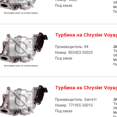
О
Под заказ
М
Го
Турбина на Chrysler Voyag
Производитель:
IHI
Дв
То
Номер:
803423-5002S
О
Под заказ
М
Го
Турбина на Chrysler Voyag
Производитель:
Garrett
Дв
То
Номер:
771955-5001S
О
Под заказ
М