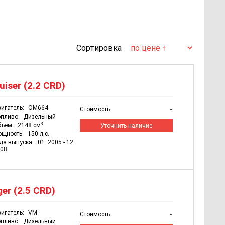
Сортировка
uiser (2.2 CRD)
игатель:
OM664
-
Стоимость
пливо:
Дизельный
3
бъем:
2148 см
Уточнить наличие
ощность:
150 л.с.
да выпуска:
01. 2005 - 12.
08
er (2.5 CRD)
игатель:
VM
-
Стоимость
пливо:
Дизельный