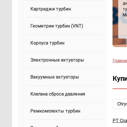
д
Картриджи турбин
ту
Mi
Геометрии турбин (VNT)
Корпуса турбин
Электронные актуаторы
Главна
Вакуумные актуаторы
Купи
Клапана сброса давления
Chry
Ремкомплекты турбин
PT Cru