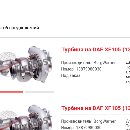
но
6
предложений
Турбина на DAF XF105 (13
Производитель:
BorgWarner
Дв
То
Номер:
13879980030
О
Под заказ
М
Го
Турбина на DAF XF105 (13
Производитель:
BorgWarner
Дв
То
Номер:
13879980030