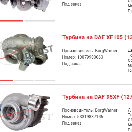
О
Под заказ
М
Го
Турбина на DAF XF105 (13
Производитель:
BorgWarner
Дв
То
Номер:
13879980063
О
Под заказ
М
Го
Турбина на DAF 95XF (12.
Производитель:
BorgWarner
Дв
То
Номер:
53319887146
О
Под заказ
М
Го