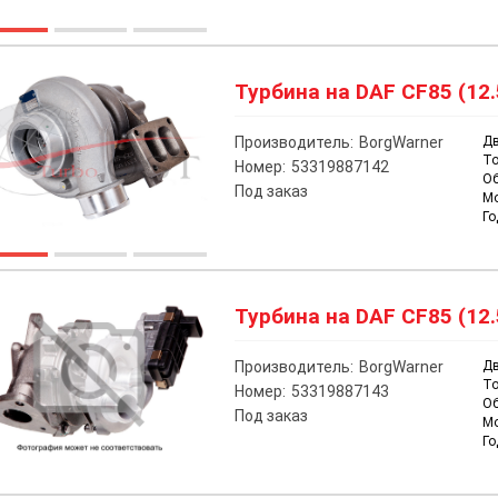
Турбина на DAF CF85 (12.
Производитель:
BorgWarner
Дв
То
Номер:
53319887142
О
Под заказ
М
Го
Турбина на DAF CF85 (12.
Производитель:
BorgWarner
Дв
То
Номер:
53319887143
О
Под заказ
М
Го