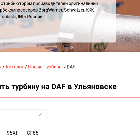
истрибьютором производителей оригинальных
рбокомпрессоров BorgWarner, Schwitzer, KKK,
tsubishi, IHI в России
я
/
Каталог
/
Новые турбины
/ DAF
ть турбину на DAF в Ульяновске
95XF
CF85