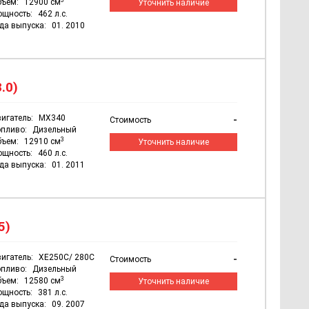
бъем:
12900 см
Уточнить наличие
ощность:
462 л.с.
да выпуска:
01. 2010
.0)
игатель:
MX340
-
Стоимость
пливо:
Дизельный
3
бъем:
12910 см
Уточнить наличие
ощность:
460 л.с.
да выпуска:
01. 2011
5)
игатель:
XE250C/ 280C
-
Стоимость
пливо:
Дизельный
3
бъем:
12580 см
Уточнить наличие
ощность:
381 л.с.
да выпуска:
09. 2007