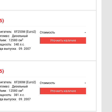
5)
игатель:
XF250M (Euro2)
-
Стоимость
пливо:
Дизельный
3
бъем:
12580 см
Уточнить наличие
ощность:
340 л.с.
да выпуска:
09. 2007
5)
игатель:
XF280M (Euro2)
-
Стоимость
пливо:
Дизельный
3
бъем:
12580 см
Уточнить наличие
ощность:
381 л.с.
да выпуска:
09. 2007