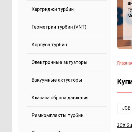
д
Картриджи турбин
ту
Mi
Геометрии турбин (VNT)
Корпуса турбин
Электронные актуаторы
Главна
Вакуумные актуаторы
Купи
Клапана сброса давления
JCB
Ремкомплекты турбин
3CX Su