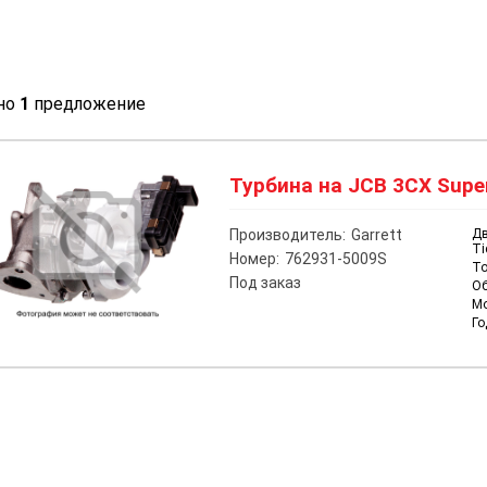
но
1
предложение
Турбина на JCB 3CX Super
Производитель:
Garrett
Дв
Ti
Номер:
762931-5009S
То
Под заказ
О
М
Го