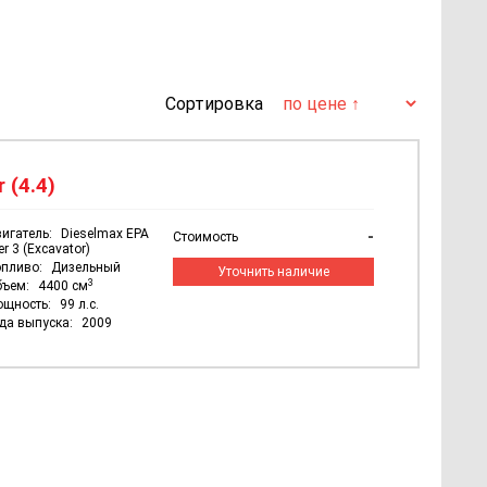
Сортировка
 (4.4)
игатель:
Dieselmax EPA
-
Стоимость
er 3 (Excavator)
пливо:
Дизельный
Уточнить наличие
3
бъем:
4400 см
ощность:
99 л.с.
да выпуска:
2009