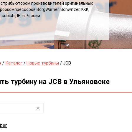
истрибьютором производителей оригинальных
рбокомпрессоров BorgWarner, Schwitzer, KKK,
tsubishi, IHI в России
я
/
Каталог
/
Новые турбины
/ JCB
ть турбину на JCB в Ульяновске
per