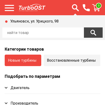
Открыть строку п
0
Открыть меню
Ульяновск, ул. Урицкого, 98
Категории товаров
Новые турбины
Восстановленные турбины
Подобрать по параметрам
Двигатель
Производитель