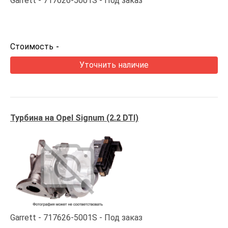
Garrett
717626-5001S
Под заказ
Стоимость
-
Уточнить наличие
Турбина на Opel Signum (2.2 DTI)
Garrett
717626-5001S
Под заказ