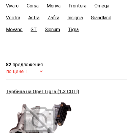
Vivaro
Corsa
Meriva
Frontera
Omega
Vectra
Astra
Zafira
Insignia
Grandland
Movano
GT
Signum
Tigra
82
предложения
Турбина на Opel Tigra (1.3 CDTI)