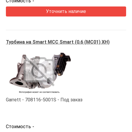
Стоимость
-
Уточнить наличие
Турбина на Smart MCC Smart (0.6 (MC01) XH)
Garrett
708116-5001S
Под заказ
Стоимость
-