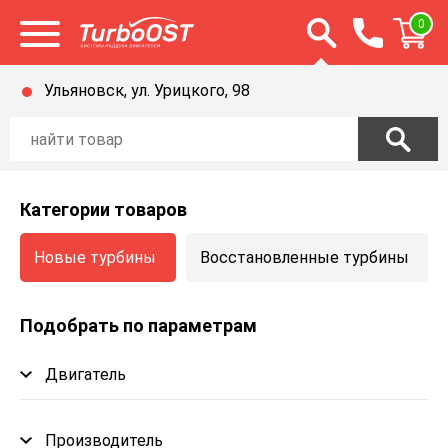
Открыть строку п
0
Открыть меню
Ульяновск, ул. Урицкого, 98
Категории товаров
Новые турбины
Восстановленные турбины
Подобрать по параметрам
Двигатель
Производитель